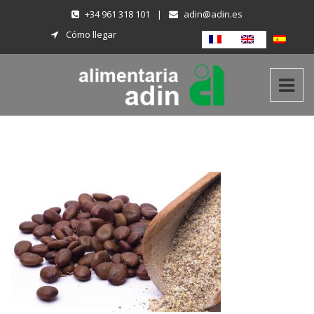
+34 961 318 101
|
adin@adin.es
Cómo llegar