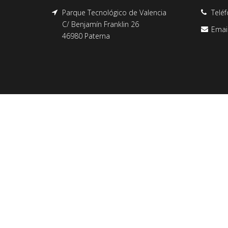
Parque Tecnológico de Valencia
Telé
C/ Benjamín Franklin 26
Emai
46980 Paterna