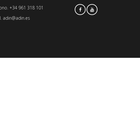
fono. +34 961 318 101
l.
adin@adin.es