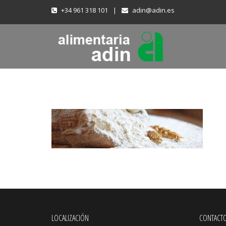
+34 961 318 101
|
adin@adin.es
LOCALIZACIÓN
CONTACT