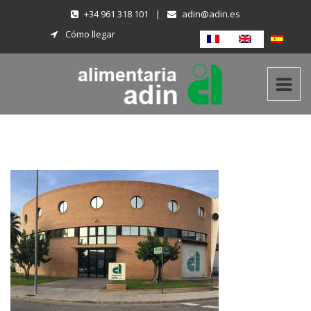
+34 961 318 101
|
adin@adin.es
Cómo llegar