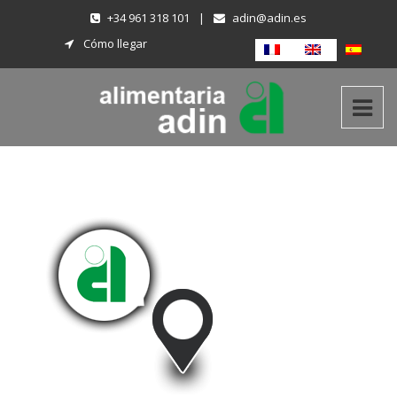
+34 961 318 101
|
adin@adin.es
Cómo llegar