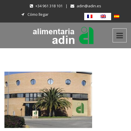
+34 961 318 101
|
adin@adin.es
Cómo llegar