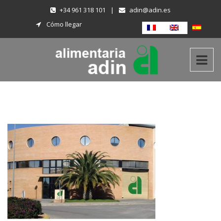
+34 961 318 101
|
adin@adin.es
Cómo llegar