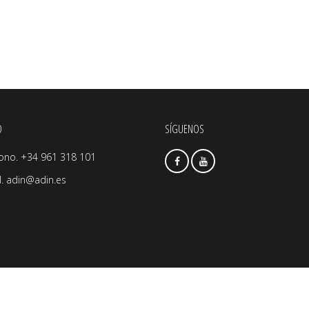
O
SÍGUENOS
fono. +34 961 318 101
l.
adin@adin.es