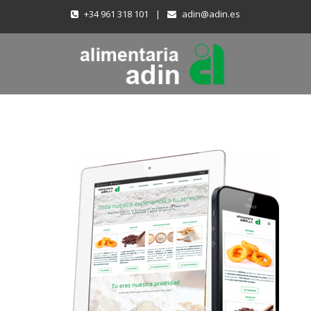
+34 961 318 101
|
adin@adin.es