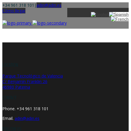
+34 961 318 101
|
adin@adin.es
Cómo llegar
LOCATION
Parque Tecnológico de Valencia
C/ Benjamín Franklin 26
46980 Paterna
CONTACT
Phone. +34 961 318 101
Email.
adin@adin.es
FOLLOW US