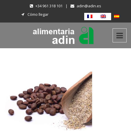
+34 961 318 101
|
adin@adin.es
Cómo llegar