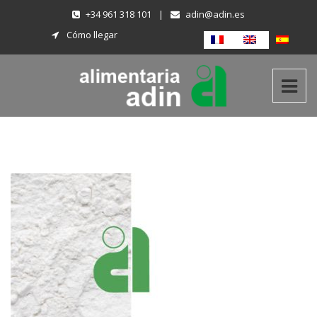
+34 961 318 101
|
adin@adin.es
Cómo llegar