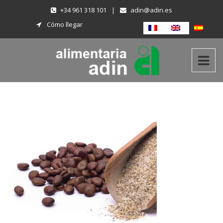
+34 961 318 101
|
adin@adin.es
Cómo llegar