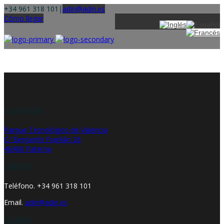
+34 961 318 101
|
adin@adin.es
Cómo llegar
LOCALIZACIÓN
Parque Tecnológico de Valencia
C/ Benjamín Franklin 26
46980 Paterna
CONTACTO
Teléfono. +34 961 318 101
Email.
adin@adin.es
SÍGUENOS